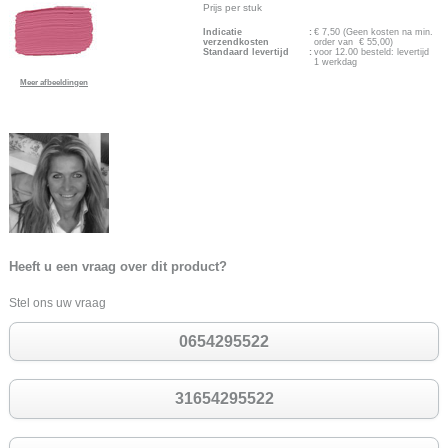
Prijs per stuk
Indicatie
:
€
7,50
(Geen kosten na min.
verzendkosten
order van € 55,00)
Standaard levertijd
:
voor 12.00 besteld: levertijd
1 werkdag
Meer afbeeldingen
Heeft u een vraag over dit product?
Stel ons uw vraag
0654295522
31654295522