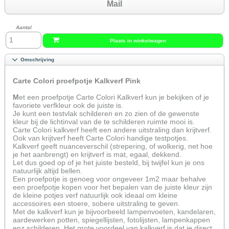
Mail
Aantal
Plaats in winkelwagen
Omschrijving
Carte Colori proefpotje Kalkverf Pink
M
et een proefpotje Carte Colori Kalkverf kun je bekijken of je
favoriete verfkleur ook de juiste is.
Je kunt een testvlak schilderen en zo zien of de gewenste
kleur bij de lichtinval van de te schilderen ruimte mooi is.
Carte Colori kalkverf heeft een andere uitstraling dan krijtverf.
Ook van krijtverf heeft Carte Colori handige testpotjes.
Kalkverf geeft nuanceverschil (strepering, of wolkerig, net hoe
je het aanbrengt) en krijtverf is mat, egaal, dekkend.
Let dus goed op of je het juiste besteld, bij twijfel kun je ons
natuurlijk altijd bellen.
Een proefpotje is genoeg voor ongeveer 1m2 maar behalve
een proefpotje kopen voor het bepalen van de juiste kleur zijn
de kleine potjes verf natuurlijk ook ideaal om kleine
accessoires een stoere, sobere uitstraling te geven.
Met de kalkverf kun je bijvoorbeeld lampenvoeten, kandelaren,
aardewerken potten, spiegellijsten, fotolijsten, lampenkappen
enz schilderen. Het grote voordeel van kalkverf is dat je direct