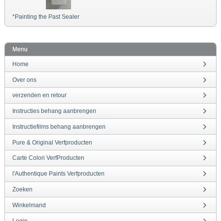
*Painting the Past Sealer
Menu
Home
Over ons
verzenden en retour
Instructies behang aanbrengen
Instructiefilms behang aanbrengen
Pure & Original Verfproducten
Carte Colori VerfProducten
l'Authentique Paints Verfproducten
Zoeken
Winkelmand
Login