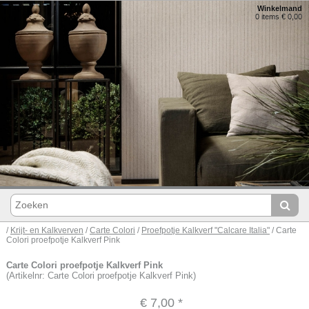
Winkelmand
0 items € 0,00
/
Krijt- en Kalkverven
/
Carte Colori
/
Proefpotje Kalkverf "Calcare Italia"
/ Carte
Colori proefpotje Kalkverf Pink
Carte Colori proefpotje Kalkverf Pink
(Artikelnr: Carte Colori proefpotje Kalkverf Pink)
€ 7,00
*