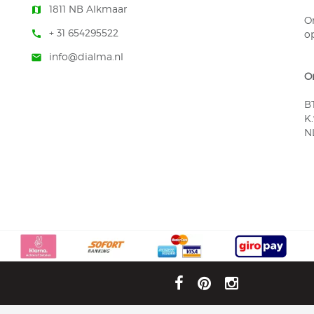
1811 NB Alkmaar
map
On
+ 31 654295522
op
call
info@dialma.nl
mail
O
B
K
N