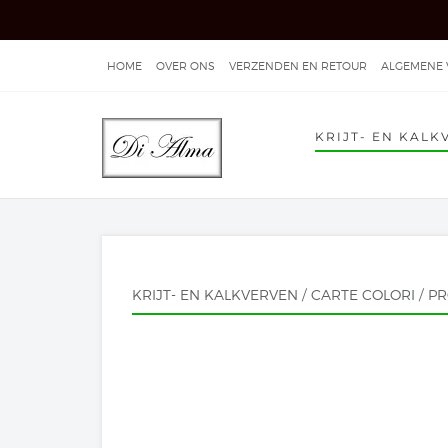
HOME
OVER ONS
VERZENDEN EN RETOUR
ALGEMENE
INSTRUCTIES BEHANG AANBRENGEN
INSTRUCTIEFILMS 
KRIJT- EN KALK
PURE & ORIGINAL VERFPRODUCTEN
CARTE COLORI VERF
" />
L'AUTHENTIQUE PAINTS VERFPRODUCTEN
KRIJT- EN KALKVERVEN
/
CARTE COLORI
/
PR