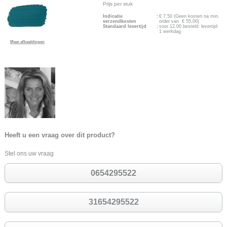
Prijs per stuk
Indicatie
:
€
7,50
(Geen kosten na min.
verzendkosten
order van € 55,00)
Standaard levertijd
:
voor 12.00 besteld: levertijd
1 werkdag
Meer afbeeldingen
Heeft u een vraag over dit product?
Stel ons uw vraag
0654295522
31654295522