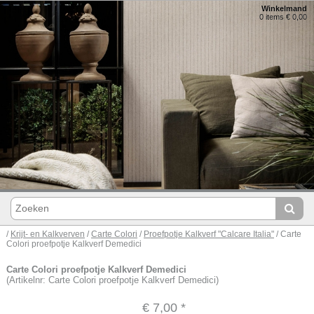
Winkelmand
0 items € 0,00
/
Krijt- en Kalkverven
/
Carte Colori
/
Proefpotje Kalkverf "Calcare Italia"
/ Carte
Colori proefpotje Kalkverf Demedici
Carte Colori proefpotje Kalkverf Demedici
(Artikelnr: Carte Colori proefpotje Kalkverf Demedici)
€ 7,00
*