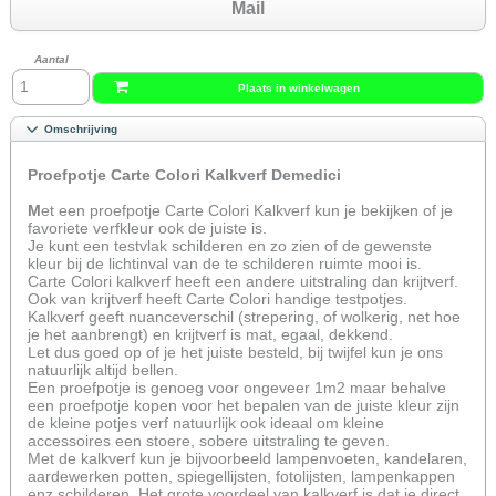
Mail
Aantal
Plaats in winkelwagen
Omschrijving
Proefpotje Carte Colori Kalkverf Demedici
M
et een proefpotje Carte Colori Kalkverf kun je bekijken of je
favoriete verfkleur ook de juiste is.
Je kunt een testvlak schilderen en zo zien of de gewenste
kleur bij de lichtinval van de te schilderen ruimte mooi is.
Carte Colori kalkverf heeft een andere uitstraling dan krijtverf.
Ook van krijtverf heeft Carte Colori handige testpotjes.
Kalkverf geeft nuanceverschil (strepering, of wolkerig, net hoe
je het aanbrengt) en krijtverf is mat, egaal, dekkend.
Let dus goed op of je het juiste besteld, bij twijfel kun je ons
natuurlijk altijd bellen.
Een proefpotje is genoeg voor ongeveer 1m2 maar behalve
een proefpotje kopen voor het bepalen van de juiste kleur zijn
de kleine potjes verf natuurlijk ook ideaal om kleine
accessoires een stoere, sobere uitstraling te geven.
Met de kalkverf kun je bijvoorbeeld lampenvoeten, kandelaren,
aardewerken potten, spiegellijsten, fotolijsten, lampenkappen
enz schilderen. Het grote voordeel van kalkverf is dat je direct